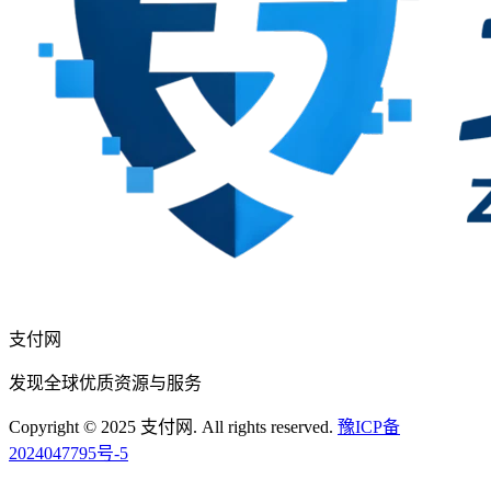
支付网
发现全球优质资源与服务
Copyright © 2025 支付网. All rights reserved.
豫ICP备
2024047795号-5