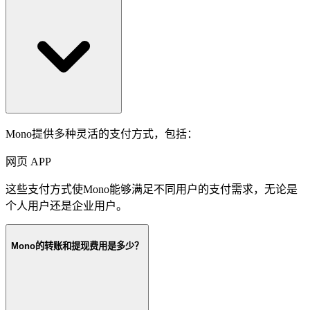
Mono提供多种灵活的支付方式，包括：
网页
APP
这些支付方式使Mono能够满足不同用户的支付需求，无论是
个人用户还是企业用户。
Mono的转账和提现费用是多少？