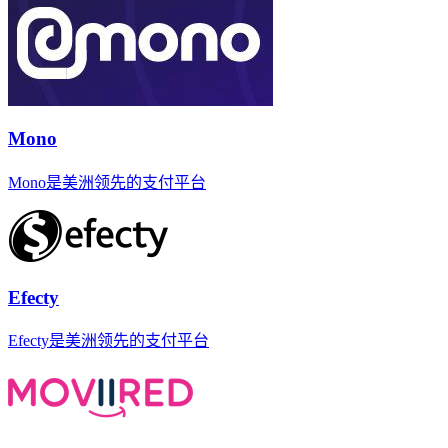
Mono
Mono是美洲领先的支付平台
Efecty
Efecty是美洲领先的支付平台