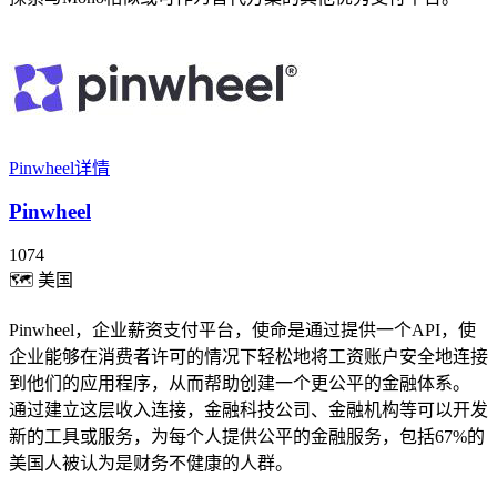
Pinwheel详情
Pinwheel
1074
🗺
美国
Pinwheel，企业薪资支付平台，使命是通过提供一个API，使
企业能够在消费者许可的情况下轻松地将工资账户安全地连接
到他们的应用程序，从而帮助创建一个更公平的金融体系。
通过建立这层收入连接，金融科技公司、金融机构等可以开发
新的工具或服务，为每个人提供公平的金融服务，包括67%的
美国人被认为是财务不健康的人群。