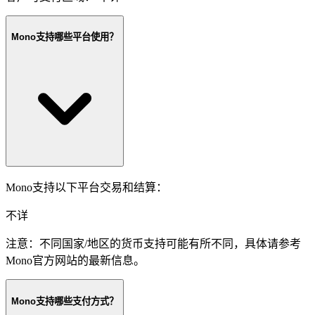
Mono支持哪些平台使用？
Mono支持以下平台交易和结算：
不详
注意：不同国家/地区的货币支持可能有所不同，具体请参考
Mono官方网站的最新信息。
Mono支持哪些支付方式？