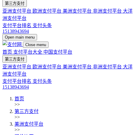
第三方支付
亚洲支付平台
欧洲支付平台
美洲支付平台
非洲支付平台
大洋
洲支付平台
支付平台排名
支付头条
15138943694
Open main menu
Close menu
首页
支付平台大全
中国支付平台
第三方支付
亚洲支付平台
欧洲支付平台
美洲支付平台
非洲支付平台
大洋
洲支付平台
支付平台排名
支付头条
15138943694
首页
>>
第三方支付
>>
美洲支付平台
>>