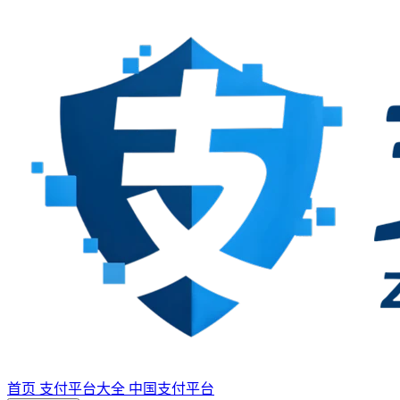
首页
支付平台大全
中国支付平台