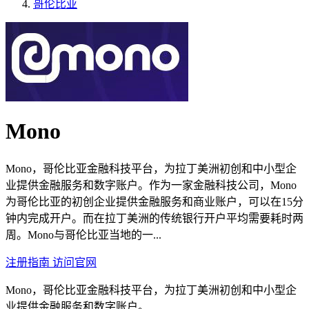
哥伦比亚
Mono
Mono，哥伦比亚金融科技平台，为拉丁美洲初创和中小型企
业提供金融服务和数字账户。作为一家金融科技公司，Mono
为哥伦比亚的初创企业提供金融服务和商业账户，可以在15分
钟内完成开户。而在拉丁美洲的传统银行开户平均需要耗时两
周。Mono与哥伦比亚当地的一...
注册指南
访问官网
Mono，哥伦比亚金融科技平台，为拉丁美洲初创和中小型企
业提供金融服务和数字账户。