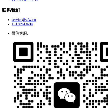
联系我们
service@zfw.cn
15138943694
微信客服: