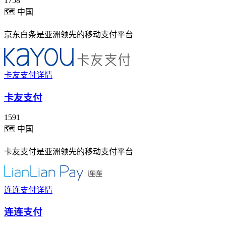
1758
🗺
中国
京东白条是亚洲领先的移动支付平台
卡友支付详情
卡友支付
1591
🗺
中国
卡友支付是亚洲领先的移动支付平台
连连支付详情
连连支付