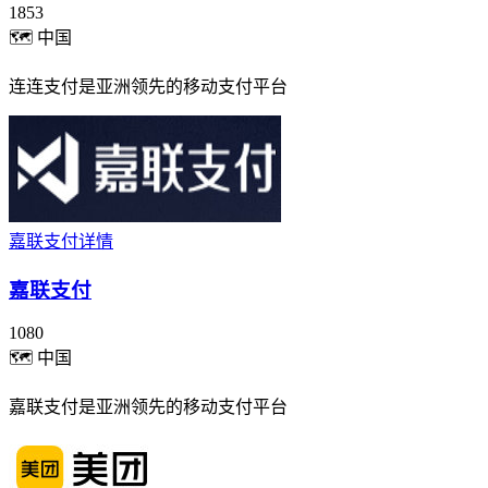
1853
🗺
中国
连连支付是亚洲领先的移动支付平台
嘉联支付详情
嘉联支付
1080
🗺
中国
嘉联支付是亚洲领先的移动支付平台