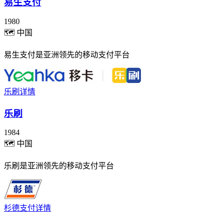
易生支付
1980
🗺
中国
易生支付是亚洲领先的移动支付平台
乐刷详情
乐刷
1984
🗺
中国
乐刷是亚洲领先的移动支付平台
杉德支付详情