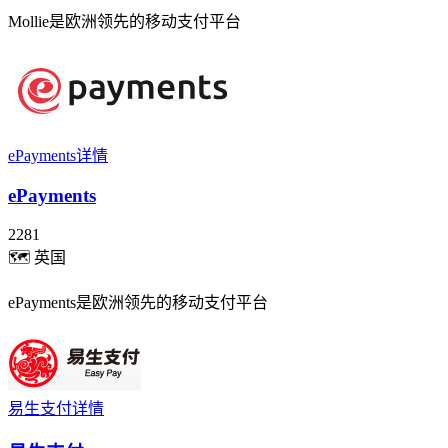
Mollie是欧洲领先的移动支付平台
ePayments详情
ePayments
2281
🗺
英国
ePayments是欧洲领先的移动支付平台
易生支付详情