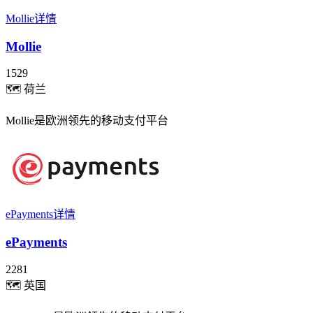
Mollie详情
Mollie
1529
🗺
荷兰
Mollie是欧洲领先的移动支付平台
ePayments详情
ePayments
2281
🗺
英国