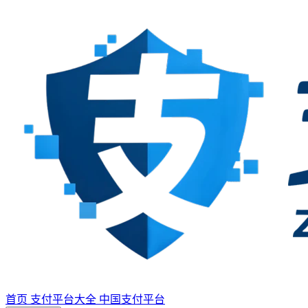
首页
支付平台大全
中国支付平台