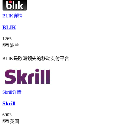
BLIK详情
BLIK
1265
🗺
波兰
BLIK是欧洲领先的移动支付平台
Skrill详情
Skrill
6903
🗺
英国