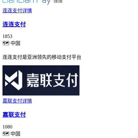
连连支付详情
连连支付
1853
🗺
中国
连连支付是亚洲领先的移动支付平台
嘉联支付详情
嘉联支付
1080
🗺
中国