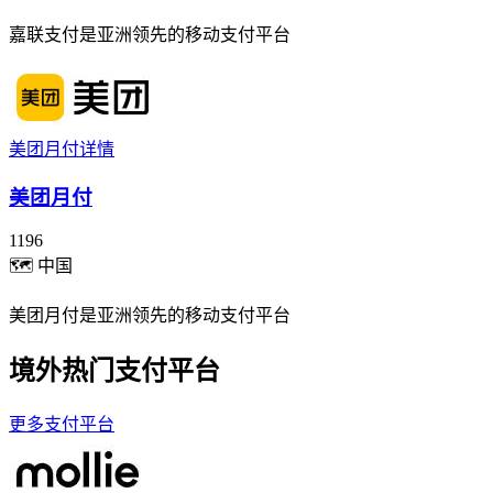
嘉联支付是亚洲领先的移动支付平台
美团月付详情
美团月付
1196
🗺
中国
美团月付是亚洲领先的移动支付平台
境外热门支付平台
更多支付平台