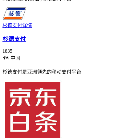
杉德支付详情
杉德支付
1835
🗺
中国
杉德支付是亚洲领先的移动支付平台