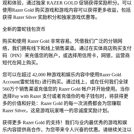
观和体验，通过独家 RAZER GOLD 促销获得奖励积分。可以
使用Razer Gold 购买游戏和游戏内容可以获得更多收益，包括
获得 Razer Silver 奖励积分和独家游戏优惠等。
全新的雷蛇钱包货币
购买和使用 Razer Gold 非常容易。凭借我们广泛的分销网
络，我们拥有线下和线上销售渠道。通过在实体商店购买支付
码（PIN）来充值您的账户，或选择用信用卡，网银，运营商
短代在网上购买。
您可以在超过 42,000 种游戏和娱乐内容中使用Razer Gold
Account(雷蛇钱包) 进行购买。通过线上，或在任何我们全球
560万个销售渠道充值您的 Razer Gold 帐户并开始使用。当你
选择Pay with Razer 支付或者充值你的电子钱包时，将获得更
多的价值和好处：Razer Gold 的每一次消费都会为您赚取
Razer Silver，这是游戏玩家唯一的忠诚度奖励计划。
获得更多 Razer Gold 的支持！我们与业内最优秀的游戏和娱
乐内容提供商合作，为您带来令人兴奋的优惠。请继续关注以