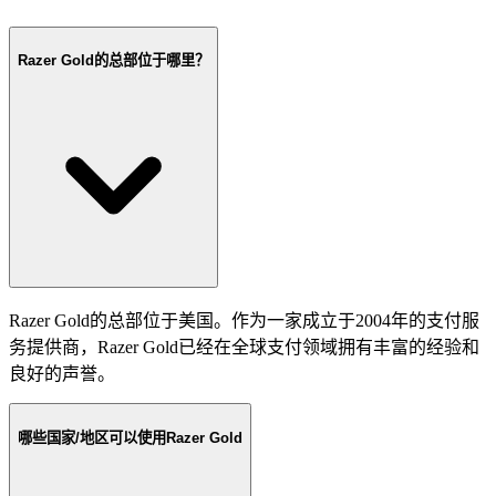
Razer Gold的总部位于哪里？
Razer Gold的总部位于美国。作为一家成立于2004年的支付服
务提供商，Razer Gold已经在全球支付领域拥有丰富的经验和
良好的声誉。
哪些国家/地区可以使用Razer Gold