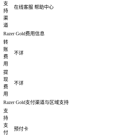
支
在线客服
帮助中心
持
渠
道
Razer Gold费用信息
转
账
不详
费
用
提
现
不详
费
用
Razer Gold支付渠道与区域支持
支
持
支
预付卡
付