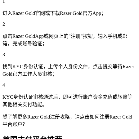
1
进入Razer Gold官网或下载Razer Gold官方App；
2
点击Razer GoldApp或网页上的"注册"按钮，输入手机或邮
箱，完成账号验证；
3
找到KYC身份认证，上传个人身份文件，点击提交等待Razer
Gold官方工作人员审核；
4
KYC身份认证审核通过后，即可进行账户资金充值或转账等
其他相关支付功能。
想了解更多Razer Gold注册攻略，请点击如何注册Razer Gold
平台账户？