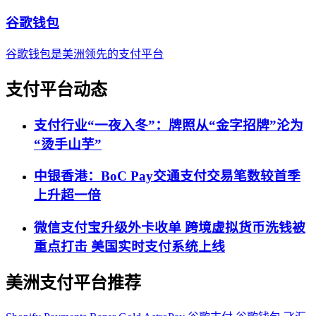
谷歌钱包
谷歌钱包是美洲领先的支付平台
支付平台动态
支付行业“一夜入冬”：牌照从“金字招牌”沦为
“烫手山芋”
中银香港：BoC Pay交通支付交易笔数较首季
上升超一倍
微信支付宝升级外卡收单 跨境虚拟货币洗钱被
重点打击 美国实时支付系统上线
美洲支付平台推荐