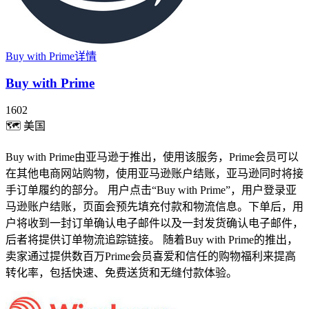
Buy with Prime详情
Buy with Prime
1602
🗺
美国
Buy with Prime由亚马逊于推出，使用该服务，Prime会员可以
在其他电商网站购物，使用亚马逊账户结账，亚马逊同时将接
手订单履约的部分。 用户点击“Buy with Prime”，用户登录亚
马逊账户结账，页面会预先填充付款和物流信息。下单后，用
户将收到一封订单确认电子邮件以及一封发货确认电子邮件，
后者将提供订单物流追踪链接。 随着Buy with Prime的推出，
卖家通过提供数百万Prime会员喜爱和信任的购物福利来提高
转化率，包括快速、免费送货和无缝付款体验。