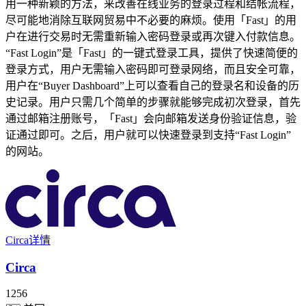
用一种新颖的方法，来改善在线业务的登录过程和结帐流程，
尽可能地消除互联网贸易中不必要的麻烦。使用「Fast」的用
户在进行交易时无需重新输入密码登录或再次键入付款信息。
“Fast Login”是「Fast」的一键式登录工具，提供了快速简便的
登录方式，用户无需输入密码即可登录网络，而且安全可靠，
用户在“Buyer Dashboard”上可以查看自己的登录名和设备的历
史记录。用户只需几个简单的步骤就能够完成初次登录，首先
通过邮箱注册账号，「Fast」会向邮箱发送身份验证信息，验
证通过即可。之后，用户就可以快速登录到支持“Fast Login”
的网站。
Circa详情
Circa
1256