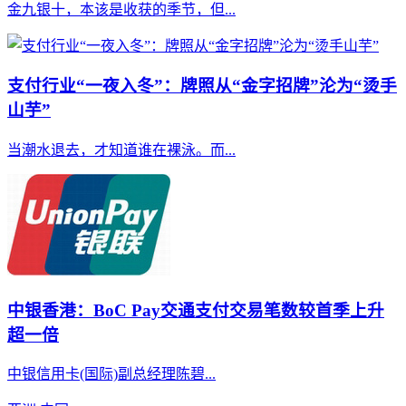
金九银十，本该是收获的季节，但...
支付行业“一夜入冬”：牌照从“金字招牌”沦为“烫手
山芋”
当潮水退去，才知道谁在裸泳。而...
中银香港：BoC Pay交通支付交易笔数较首季上升
超一倍
中银信用卡(国际)副总经理陈碧...