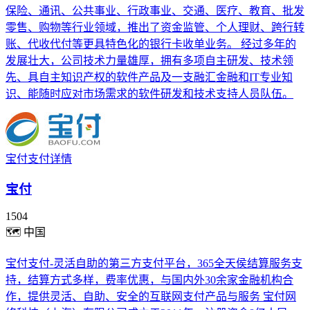
保险、通讯、公共事业、行政事业、交通、医疗、教育、批发
零售、购物等行业领域，推出了资金监管、个人理财、跨行转
账、代收代付等更具特色化的银行卡收单业务。 经过多年的
发展壮大，公司技术力量雄厚，拥有多项自主研发、技术领
先、具自主知识产权的软件产品及一支融汇金融和IT专业知
识、能随时应对市场需求的软件研发和技术支持人员队伍。
宝付支付详情
宝付
1504
🗺
中国
宝付支付-灵活自助的第三方支付平台，365全天侯结算服务支
持，结算方式多样，费率优惠，与国内外30余家金融机构合
作，提供灵活、自助、安全的互联网支付产品与服务 宝付网