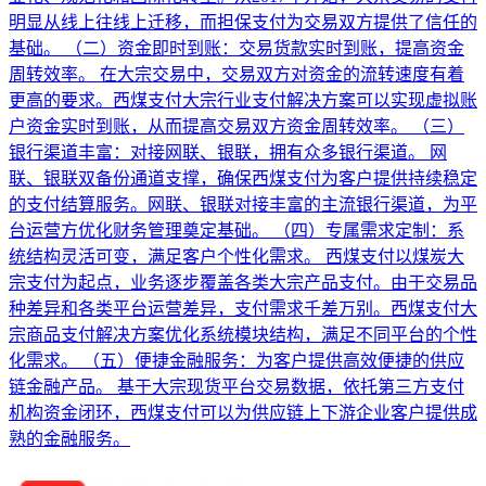
明显从线上往线上迁移，而担保支付为交易双方提供了信任的
基础。 （二）资金即时到账：交易货款实时到账，提高资金
周转效率。 在大宗交易中，交易双方对资金的流转速度有着
更高的要求。西煤支付大宗行业支付解决方案可以实现虚拟账
户资金实时到账，从而提高交易双方资金周转效率。 （三）
银行渠道丰富：对接网联、银联，拥有众多银行渠道。 网
联、银联双备份通道支撑，确保西煤支付为客户提供持续稳定
的支付结算服务。网联、银联对接丰富的主流银行渠道，为平
台运营方优化财务管理奠定基础。 （四）专属需求定制：系
统结构灵活可变，满足客户个性化需求。 西煤支付以煤炭大
宗支付为起点，业务逐步覆盖各类大宗产品支付。由于交易品
种差异和各类平台运营差异，支付需求千差万别。西煤支付大
宗商品支付解决方案优化系统模块结构，满足不同平台的个性
化需求。 （五）便捷金融服务：为客户提供高效便捷的供应
链金融产品。 基于大宗现货平台交易数据，依托第三方支付
机构资金闭环，西煤支付可以为供应链上下游企业客户提供成
熟的金融服务。