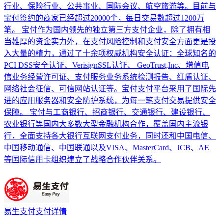
行业、保险行业、公共事业、国际会议、航空旅游等。目前与
宝付签约的商家已经超过20000个，每日交易数超过1200万
笔。 宝付作为国内领先的独立第三方支付企业，除了拥有相
当雄厚的资金实力外，在支付风险控制和支付安全方面更是投
入大量的精力，通过了十余项权威机构安全认证：全球知名的
PCI DSS安全认证、VerisignSSL认证、 GeoTrust,Inc、增值电
信业务经营许可证、支付服务业务系统检测报告、红盾认证、
网络社会征信、可信网站认证等。宝付支付平台采用了国际先
进的应用服务器和安全防护系统，为每一笔支付交易提供安全
保障。 宝付与工商银行、招商银行、交通银行、建设银行、
农业银行等国内大多数大型金融机构合作，覆盖国内主流银
行，全面支持各大银行互联网支付业务，同时还和中国电信、
中国移动通信、中国联通以及VISA、MasterCard、JCB、AE
等国际信用卡组织建立了战略合作伙伴关系。
易生支付支付详情