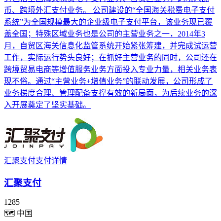
币、跨境外汇支付业务。 公司建设的“全国海关税费电子支付
系统”为全国规模最大的企业级电子支付平台，该业务现已覆
盖全国；特殊区域业务也是公司的主营业务之一，2014年3
月，自贸区海关信息化监管系统开始紧张筹建，并完成试运营
工作，实际运行势头良好；在抓好主营业务的同时，公司还在
跨境贸易电商等增值服务业务方面投入专业力量，相关业务表
现不俗。通过“主营业务+增值业务”的联动发展，公司形成了
业务梯度合理、管理配备支撑有效的新局面，为后续业务的深
入开展奠定了坚实基础。
汇聚支付支付详情
汇聚支付
1285
🗺
中国