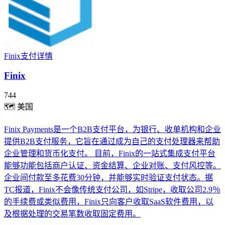
Finix支付详情
Finix
744
🗺
美国
Finix Payments是一个B2B支付平台，为银行、收单机构和企业
提供B2B支付服务，它旨在通过成为自己的支付处理器来帮助
企业管理和货币化支付。 目前，Finix的一站式集成支付平台
能够功能包括商户认证、资金结算、企业对账、支付风控等。
企业间付款至多花费30分钟，并能够实时验证支付状态。据
TC报道，Finix不会像传统支付公司，如Stripe，收取公司2.9％
的手续费或类似费用，Finix只向客户收取SaaS软件费用，以
及根据处理的交易笔数收取固定费用。