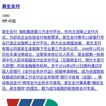
易生支付
1980
🗺
中国
易生支付_海航集团第三方支付平台，作为主流网上支付方
式，为迎合企业在线支付收款需求，易生支付携手23家银行专
业打造企业版网上支付平台，助力企业增值加速。 易生支付
有限公司是易生金服旗下专业第三方支付公司，2008年12月30
日在天津注册成立，注册资本拾亿元人民币，是全国第一批获
得中华人民共和国支付业务许可证（互联网支付、预付卡发行
与受理）的非金融服务机构，并于2016年8月12日顺利通过中
国人民银行《支付业务许可证》续展申请审核，成为全国首批
续展成功的第三方支付企业并获得“银行卡收单（全国）、移
动电话支付”两项支付业务许可增项。易生支付秉承着“精彩生
活、易生相伴”的理念，致力成为极致的航旅购支付专家。