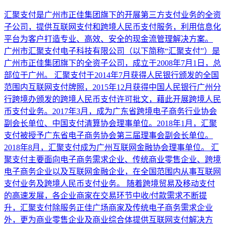
汇聚支付是广州市正佳集团旗下的开展第三方支付业务的全资
子公司，提供互联网支付和跨境人民币支付服务，利用信息化
平台为客户打造专业、高效、安全的现金流管理解决方案。
广州市汇聚支付电子科技有限公司（以下简称“汇聚支付”）是
广州市正佳集团旗下的全资子公司，成立于2008年7月1日，总
部位于广州。 汇聚支付于2014年7月获得人民银行颁发的全国
范围内互联网支付牌照，2015年12月获得中国人民银行广州分
行跨境办颁发的跨境人民币支付许可批文，藉此开展跨境人民
币支付业务。2017年3月，成为广东省跨境电子商务行业协会
副会长单位、中国支付清算协会理事单位。2018年1月，汇聚
支付被授予广东省电子商务协会第三届理事会副会长单位。
2018年8月，汇聚支付成为广州互联网金融协会理事单位。 汇
聚支付主要面向电子商务需求企业、传统商业零售企业、跨境
电子商务企业以及互联网金融企业，在全国范围内从事互联网
支付业务及跨境人民币支付业务。 随着跨境贸易及移动支付
的高速发展，各企业商家在交易环节中收/付款需求不断提
升，汇聚支付除服务正佳广场商家及传统电子商务需求企业
外，更为商业零售企业及商业综合体提供互联网支付解决方