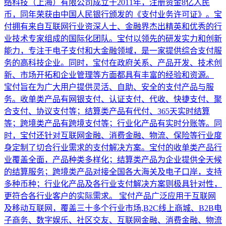
络科技（上海）有限公司成立于2011年，注册资金8亿人民
币，同年荣获由中国人民银行颁发的《支付业务许可证》。宝
付拥有来自互联网行业资深人士、金融界杰出精英和优秀的行
业技术专家组成的国际化团队。宝付以领先的研发实力和创新
能力，专注于电子支付和大金融领域，是一家提供综合支付服
务的高科技企业。同时，宝付在政府关系、产品开发、技术创
新、市场开拓和企业管理等方面都具有丰富的经验和资源。
宝付旨在为广大用户提供灵活、自助、安全的支付产品与服
务。收单类产品有网银支付、认证支付、代收、快捷支付、聚
合支付、协议支付等；结算类产品有代付、365天实时结算
等；跨境类产品有跨境支付等；行业化产品有实时分账等。同
时，宝付还针对互联网金融、消费金融、物流、保险等行业度
身定制了切合行业需求的支付解决方案。宝付的收单类产品行
业覆盖全面，产品种类多样化；结算类产品为企业提供全天候
的结算服务；跨境类产品对接全国各大海关及电子口岸，支持
多种币种；行业化产品及各行业支付解决方案则极具针对性，
更符合各行业客户的实际需求。 宝付产品广泛应用于互联网
及移动互联网，覆盖三十多个行业市场,B2C线上商城、B2B电
子商务、数字娱乐、社区交友、互联网金融、消费金融、物流