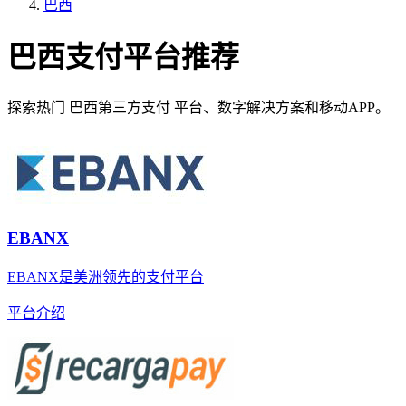
巴西
巴西支付平台推荐
探索热门
巴西第三方支付
平台、数字解决方案和移动APP。
EBANX
EBANX是美洲领先的支付平台
平台介绍