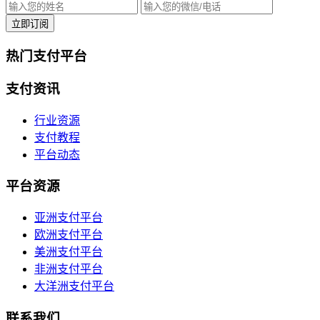
立即订阅
热门支付平台
支付资讯
行业资源
支付教程
平台动态
平台资源
亚洲支付平台
欧洲支付平台
美洲支付平台
非洲支付平台
大洋洲支付平台
联系我们