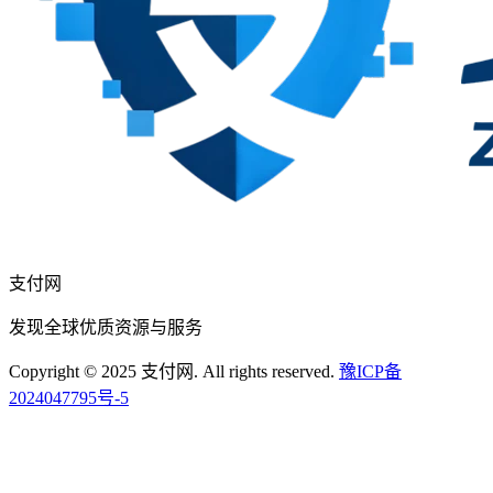
支付网
发现全球优质资源与服务
Copyright © 2025 支付网. All rights reserved.
豫ICP备
2024047795号-5