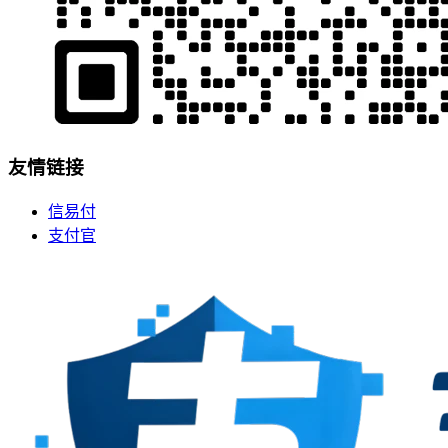
友情链接
信易付
支付官